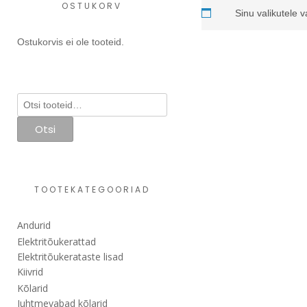
OSTUKORV
Sinu valikutele v
Ostukorvis ei ole tooteid.
Otsi:
Otsi
TOOTEKATEGOORIAD
Andurid
Elektritõukerattad
Elektritõukerataste lisad
Kiivrid
Kõlarid
Juhtmevabad kõlarid