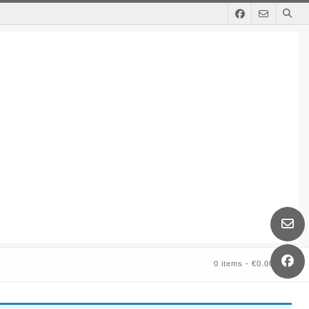
0 items
- €0.00