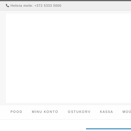
Skip
Helista meile: +372 5333 5000
to
content
POOD
MINU KONTO
OSTUKORV
KASSA
MÜÜ